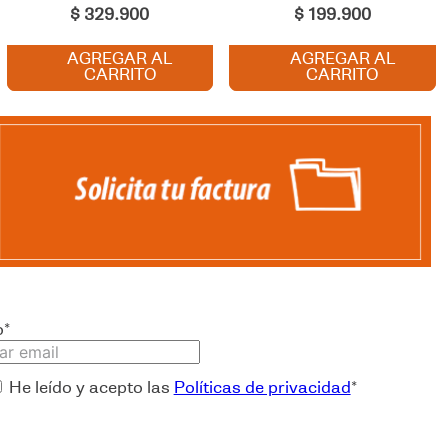
$
329
.
900
$
199
.
900
AGREGAR AL
AGREGAR AL
CARRITO
CARRITO
o
*
He leído y acepto las
Políticas de privacidad
*