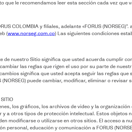
 ct mujer
sto que le recomendamos leer esta sección cada vez que va
RUS COLOMBIA y filiales, adelante «FORUS (NORSEG)". a
eb (
www.norseg.com.co
) Las siguientes condiciones esta
te de nuestro Sitio significa que usted acuerda cumplir c
mbiar las reglas que rigen el uso por su parte de nuestro 
cambios significa que usted acepta seguir las reglas qu
S (NORSEG) puede cambiar, modificar, eliminar o revisar 
SITIO
enes, los gráficos, los archivos de video y la organización
 y a otros tipos de protección intelectual. Estos objetos
en modificarse o utilizarse en otros sitios. El acceso a nu
ión personal, educación y comunicación a FORUS (NORSEG