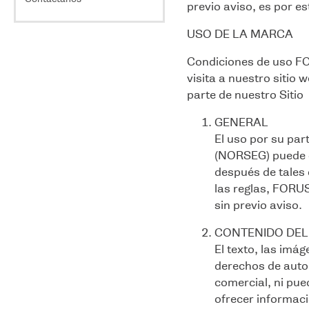
8
.
botas seguridad katrina
previo aviso, es por e
¿Cuánto se demora en
llegar mi compra? ¿En qué
9
.
ng 572
USO DE LA MARCA
horario?
10
.
seguridad
¿Qué pasa si la talla me
Condiciones de uso FO
queda mal o el producto no
es lo que esperaba?
visita a nuestro sitio w
parte de nuestro Sitio
¿Cómo puedo pagar?
¿Los productos son los
GENERAL
mismos que los de las
tiendas?
El uso por su par
(NORSEG) puede ca
¿Qué pasa si mi producto
esta fallado?
después de tales 
No me llegan los mails, ¿Qué
las reglas, FORU
hago?
sin previo aviso.
¿Cómo puedo solicitar
factura para empresa?
CONTENIDO DEL 
¿Cómo reembolsan mi
El texto, las imág
dinero?
derechos de autor
comercial, ni pued
ofrecer informac