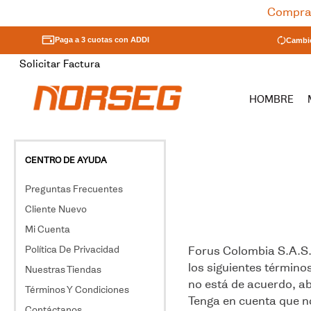
Compra 
Paga a 3 cuotas con ADDI
Cambio
Solicitar Factura
HOMBRE
TÉRMINOS MÁS BUSCADO
1
.
ontario
CENTRO DE AYUDA
2
.
cobra
Preguntas Frecuentes
3
.
572
Cliente Nuevo
¿Cómo comprar en
4
.
botas seguridad mujer
norseg.com.co?
Mi Cuenta
Beneficios De Norseg
¿Cuáles son las opciones de
5
.
570
despacho?
Política De Privacidad
Registrate
¿Qué Puedo Hacer Desde Mi
Forus Colombia S.A.S.,
Cuenta?
los siguientes término
6
.
ng
¿Puede mi orden llegar en
Nuestras Tiendas
diferentes paquetes?
Olvidé Mi Clave
no está de acuerdo, a
Términos Y Condiciones
7
.
katrina
¿Cómo se donde está mi
Tenga en cuenta que n
orden?
Contáctanos