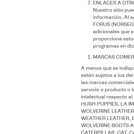
ENLACES A OTRO
Nuestro sitio pue
información. Al a
FORUS (NORSEG) y
adicionales que s
proporciona esto
programas en dich
MARCAS COMER
A menos que se indique
están sujetos a los d
las marcas comerciales
servicio o producto o 
intelectual respect
HUSH PUPPIES, LA I
WOLVERINE LEATHERS 
WEATHER LEATHER, 
WOLVERINE BOOTS AND
CATERPILLAR, CAT, CA