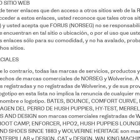
 SITIO WEB
de tener enlaces que den acceso a otros sitios web de la R
cceder a estos enlaces, usted reconoce que tales otros sit
 usted acepta que FORUS (NORSEG) no se responsabiliz
e encuentran en tal sitio o ubicación, o por el uso que u
s enlaces sólo para su comodidad, y no ha avalado, prob
os sitios.
CIALES
 lo contrario, todas las marcas de servicios, productos y
erechos de marcas comerciales de NORSEG y Wolverine. A c
 registradas y no registradas de Wolverine, y de sus pro
logotipo en esta lista no implica la renuncia de cualquie
o al nombre o logotipo. BATES, BOUNCE, COMFORT CUR
MAGEN DEL PERRO DE HUSH PUPPIES, HY-TEST, MERRE
AND DESIGN son marcas comerciales registradas de Wo
BOOT CAMP, ENFORCER, HPO2, HUSH PUPPIES LOUNG
 SHOES SINCE 1883 y WOLVERINE HERITAGE son marcas 
TERPILLAR y DESIGN, CAT y DESIGN, WALKING MACHINES,