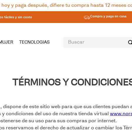
hoy y paga después, difiere tu compra hasta 12 meses c
Compra y paga en casa
s fáciles y sin costo
Buscar
MUJER
TECNOLOGIAS
S
TÉRMINOS Y CONDICIONE
 dispone de este sitio web para que sus clientes puedan a
s y condiciones del uso de nuestra tienda virtual
www.nor
bstenerse de su uso para sus compras por internet.
os reservamos el derecho de actualizar o cambiar los Té