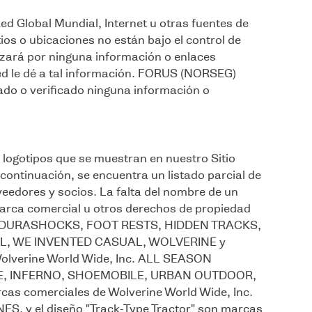
ed Global Mundial, Internet u otras fuentes de
ios o ubicaciones no están bajo el control de
ará por ninguna información o enlaces
sted le dé a tal información. FORUS (NORSEG)
ado o verificado ninguna información o
 logotipos que se muestran en nuestro Sitio
ontinuación, se encuentra un listado parcial de
veedores y socios. La falta del nombre de un
r marca comercial u otros derechos de propiedad
VE, DURASHOCKS, FOOT RESTS, HIDDEN TRACKS,
LL, WE INVENTED CASUAL, WOLVERINE y
lverine World Wide, Inc. ALL SEASON
E, INFERNO, SHOEMOBILE, URBAN OUTDOOR,
comerciales de Wolverine World Wide, Inc.
 y el diseño "Track-Type Tractor" son marcas