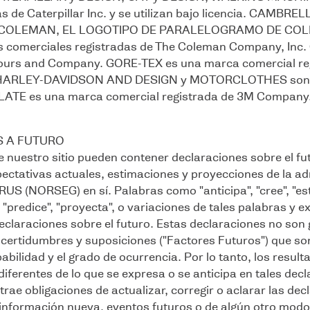
s de Caterpillar Inc. y se utilizan bajo licencia. CAMBRE
d.; COLEMAN, EL LOGOTIPO DE PARALELOGRAMO DE CO
omerciales registradas de The Coleman Company, Inc.
ours and Company. GORE-TEX es una marca comercial regi
ARLEY-DAVIDSON AND DESIGN y MOTORCLOTHES son mar
ULATE es una marca comercial registrada de 3M Company
 A FUTURO
 nuestro sitio pueden contener declaraciones sobre el fu
ectativas actuales, estimaciones y proyecciones de la adm
US (NORSEG) en sí. Palabras como "anticipa", "cree", "esti
, "predice", "proyecta", o variaciones de tales palabras y 
 declaraciones sobre el futuro. Estas declaraciones no son
incertidumbres y suposiciones ("Factores Futuros") que son 
babilidad y el grado de ocurrencia. Por lo tanto, los resu
iferentes de lo que se expresa o se anticipa en tales de
ae obligaciones de actualizar, corregir o aclarar las dec
nformación nueva, eventos futuros o de algún otro modo. 