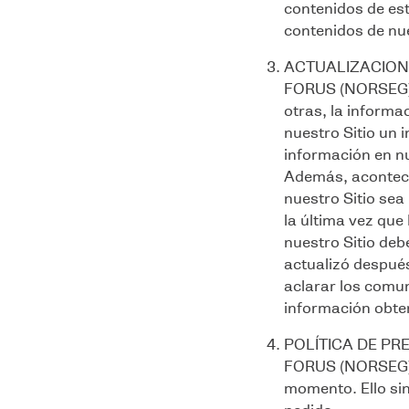
contenidos de est
contenidos de nues
ACTUALIZACIONE
FORUS (NORSEG) no
otras, la informa
nuestro Sitio un 
información en nu
Además, aconteci
nuestro Sitio sea
la última vez qu
nuestro Sitio deb
actualizó después
aclarar los comun
información obten
POLÍTICA DE P
FORUS (NORSEG) s
momento. Ello sin