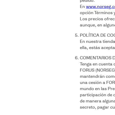
pedido.
En
www.norseg.
opción Términos 
Los precios ofrec
aunque, en alguno
POLÍTICA DE CO
En nuestra tienda
ella, estás acept
COMENTARIOS D
Tenga en cuenta 
FORUS (NORSEG) en
mantendrán como 
una cesión a FORU
mundo en las Pre
participación de 
de manera alguna
secreto, pagar c