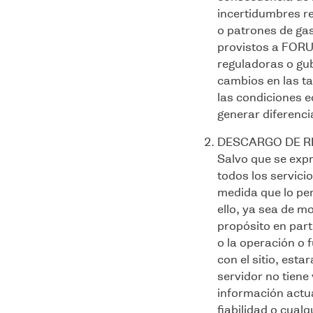
incertidumbres r
o patrones de gas
provistos a FORU
reguladoras o gub
cambios en las ta
las condiciones 
generar diferencia
DESCARGO DE R
Salvo que se expr
todos los servici
medida que lo per
ello, ya sea de m
propósito en part
o la operación o 
con el sitio, esta
servidor no tien
información actua
fiabilidad o cualq