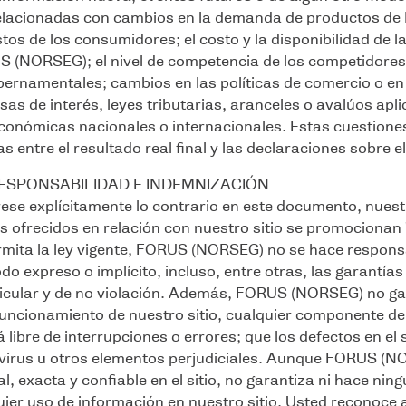
elacionadas con cambios en la demanda de productos de
tos de los consumidores; el costo y la disponibilidad de la
S (NORSEG); el nivel de competencia de los competidore
ernamentales; cambios en las políticas de comercio o en 
sas de interés, leyes tributarias, aranceles o avalúos apl
económicas nacionales o internacionales. Estas cuestione
s entre el resultado real final y las declaraciones sobre el
ESPONSABILIDAD E INDEMNIZACIÓN
ese explícitamente lo contrario en este documento, nuestro
os ofrecidos en relación con nuestro sitio se promocionan 
mita la ley vigente, FORUS (NORSEG) no se hace responsa
odo expreso o implícito, incluso, entre otras, las garantía
icular y de no violación. Además, FORUS (NORSEG) no gara
funcionamiento de nuestro sitio, cualquier componente de 
rá libre de interrupciones o errores; que los defectos en el 
e virus u otros elementos perjudiciales. Aunque FORUS (
l, exacta y confiable en el sitio, no garantiza ni hace nin
uier uso de información en nuestro sitio. Usted reconoce al u