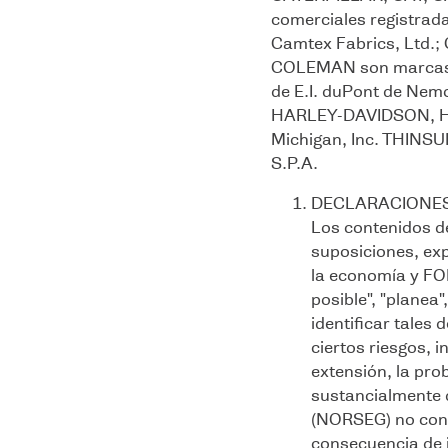
comerciales registrada
Camtex Fabrics, Lt
COLEMAN son marcas c
de E.I. duPont de Nem
HARLEY-DAVIDSON, H
Michigan, Inc. THINS
S.P.A.
DECLARACIONES
Los contenidos de
suposiciones, exp
la economía y FOR
posible", "planea"
identificar tales
ciertos riesgos, 
extensión, la pro
sustancialmente d
(NORSEG) no contr
consecuencia de i