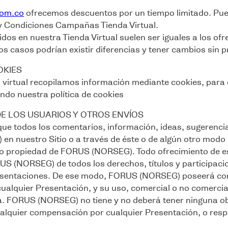
com.co
ofrecemos descuentos por un tiempo limitado. Pued
y Condiciones Campañas Tienda Virtual.
idos en nuestra Tienda Virtual suelen ser iguales a los o
s casos podrían existir diferencias y tener cambios sin p
OKIES
 virtual recopilamos información mediante cookies, para d
ando nuestra política de cookies
E LOS USUARIOS Y OTROS ENVÍOS
que todos los comentarios, información, ideas, sugerenci
 nuestro Sitio o a través de éste o de algún otro modo 
propiedad de FORUS (NORSEG). Todo ofrecimiento de este
S (NORSEG) de todos los derechos, títulos y participacio
sentaciones. De ese modo, FORUS (NORSEG) poseerá con e
cualquier Presentación, y su uso, comercial o no comercia
. FORUS (NORSEG) no tiene y no deberá tener ninguna ob
ualquier compensación por cualquier Presentación, o resp